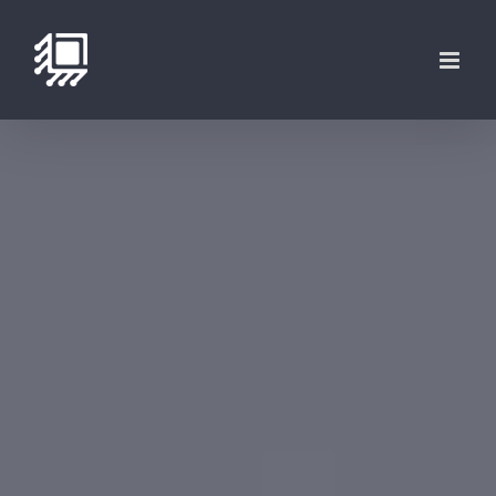
فتن
ه
حتوا