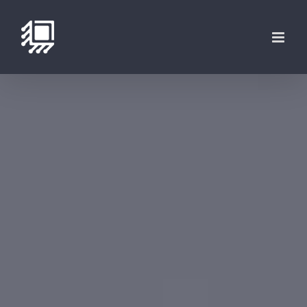
فتن
ه
حتوا