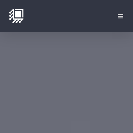
فتن
ه
حتوا