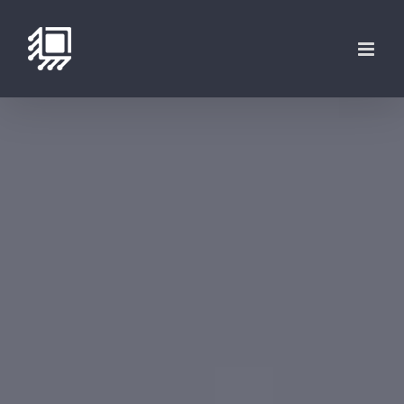
فتن
ه
حتوا