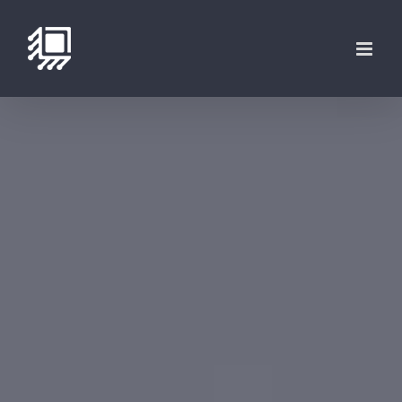
فتن
ه
حتوا