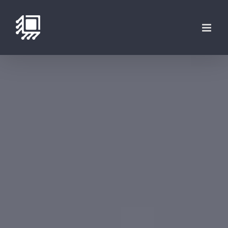
فتن
ه
حتوا