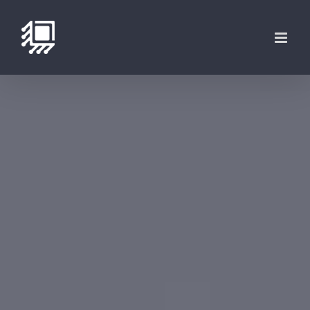
فتن
ه
حتوا