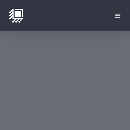
فتن
ه
حتوا