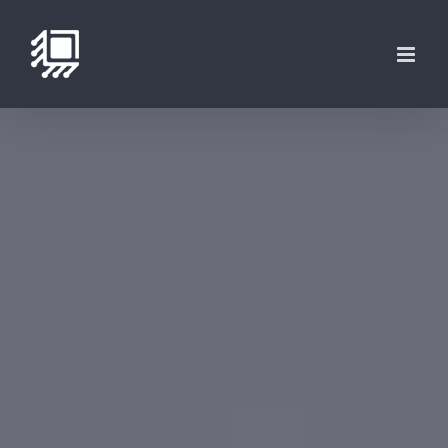
فتن
ه
حتوا